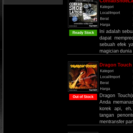
ConfabShoeLa
Kategori
Local/Import
Berat
Harga
Ini adalah sebu
Ready Stock
dapat mempredi
sebuah efek y
magician dunia
Dragon Touch
Kategori
Local/Import
Berat
Harga
Dragon Touch(d
Out of Stock
Anda memanask
korek api, eh
tangan penont
mentransfer pa