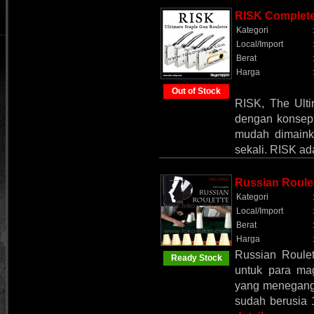
RISK Complete
Kategori
Local/Import
Berat
Harga
Out of Stock
RISK, The Ulti
dengan konsep R
mudah dimaink
sekali. RISK ada
Russian Roule
Kategori
Local/Import
Berat
Harga
Russian Roulet
Ready Stock
untuk para mag
yang menegangk
sudah berusia 