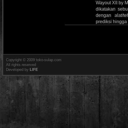
Wayout XII by M
dikatakan seb
dengan alat/t
prediksi hingga
Copyright © 2009 toko-sulap.com
All rights reserved
Developed by
LIFE