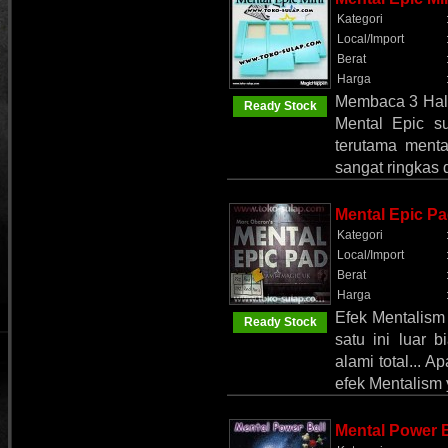
Kategori
Local/Import
Berat
Harga
Membaca 3 Hal 
Ready Stock
Mental Epic s
terutama menta
sangat ringkas
Mental Epic P
Kategori
Local/Import
Berat
Harga
Efek Mentalism
Ready Stock
satu ini luar
alami total... 
efek Mentalism 
Mental Power B