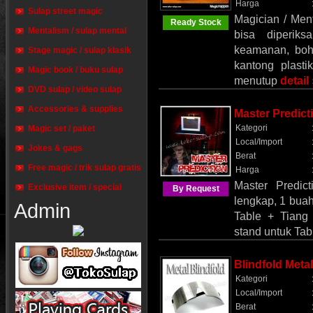
Harga
Sulap street magic
Magician / Men
Ready Stock
Mentalism / sulap mental
bisa diperik
keamanan, boh
Stage magic / sulap klasik
kantong plasti
Magic book / buku sulap
menutup
detail
DVD sulap / video sulap
Accessories & supplies
Master Predic
Kategori
Magic set / paket
Local/Import
Jokes & gags
Berat
Free magic / trik sulap gratis
Harga
Master Predic
Exclusive item / special
By Request
lengkap, 1 buah
Admin
Table + Tiang
stand untuk Tab
Blindfold Metal
Kategori
Local/Import
Berat