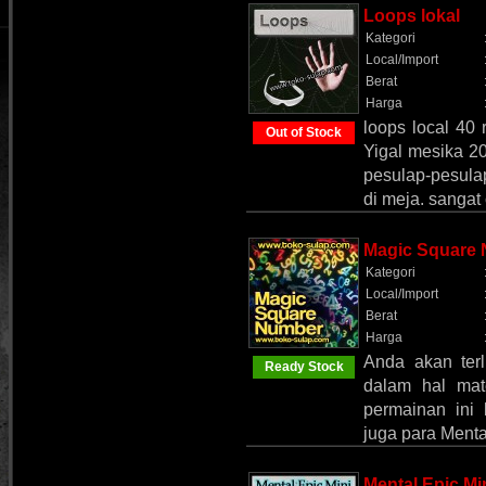
Loops lokal
Kategori
Local/Import
Berat
Harga
loops local 40 
Out of Stock
Yigal mesika 20
pesulap-pesul
di meja. sangat
Magic Square
Kategori
Local/Import
Berat
Harga
Anda akan terl
Ready Stock
dalam hal mat
permainan ini 
juga para Menta
Mental Epic Mi