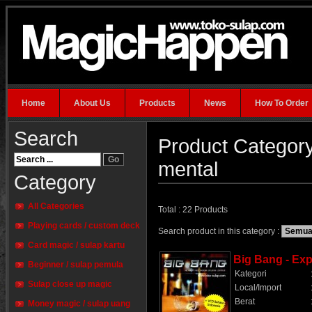
Home
About Us
Products
News
How To Order
Search
Product Category
mental
Category
All Categories
Total : 22 Products
Playing cards / custom deck
Search product in this category :
Card magic / sulap kartu
Big Bang - Exp
Beginner / sulap pemula
Kategori
Sulap close up magic
Local/Import
Berat
Money magic / sulap uang