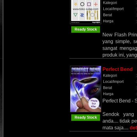
Kategori
Local/Import
Berat
Harga
Ready Stock
New Flash Prin
yang simple, 
sangat mengag
produk ini, ya
Perfect Bend
Kategori
Local/Import
Berat
Harga
Perfect Bend - 
Sendok yang 
Ready Stock
anda.... tidak 
mata saja....
det