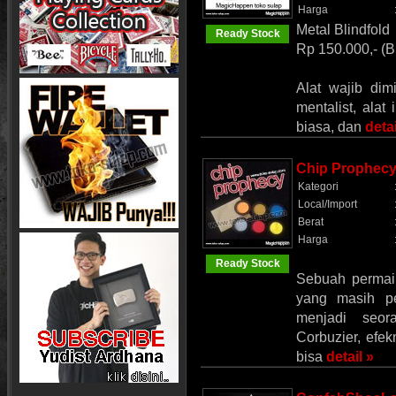
Harga
Metal Blindfold
Ready Stock
Rp 150.000,- (B
Alat wajib dim
mentalist, alat
biasa, dan
detai
Chip Prophec
Kategori
Local/Import
Berat
Harga
Ready Stock
Sebuah permai
yang masih p
menjadi seor
Corbuzier, efe
bisa
detail »