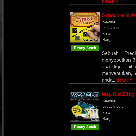
detail »
Scratch and Wi
Kategori
Local/Import
Berat
Harga
Ready Stock
Sebuah Predi
menyebutkan 3 
dua digit... pi
menyebutkan, 
anda..
detail »
Way Out XII b
Kategori
Local/Import
Berat
Harga
Ready Stock