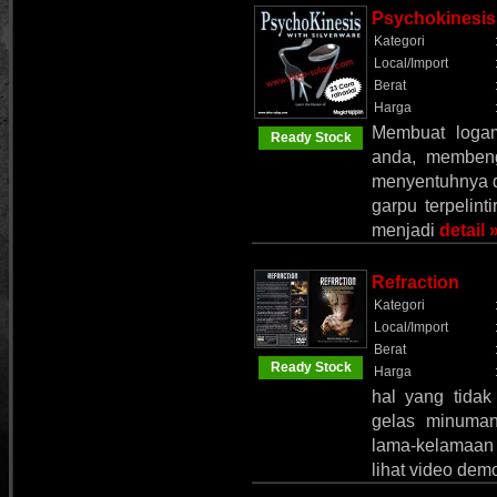
Psychokinesis 
Kategori
Local/Import
Berat
Harga
Membuat logam
Ready Stock
anda, memben
menyentuhnya d
garpu terpelin
menjadi
detail 
Refraction
Kategori
Local/Import
Berat
Ready Stock
Harga
hal yang tidak
gelas minuman
lama-kelamaan 
lihat video demo