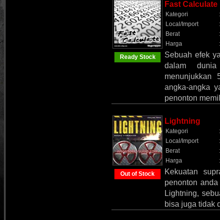
Fast Calculate
Kategori
Local/Import
Berat
Harga
Sebuah efek ya
Ready Stock
dalam dunia
menunjukkan 5
angka-angka y
penonton memi
Lightning
Kategori
Local/Import
Berat
Harga
Kekuatan supr
Out of Stock
penonton anda 
Lightning, seb
bisa juga tida