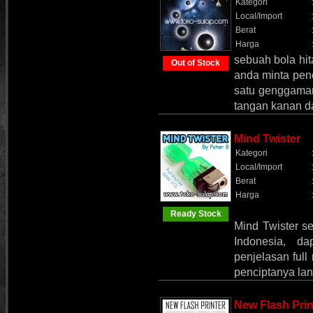
Kategori
Local/Import
Berat
Harga
sebuah bola hi
Out of Stock
anda minta peno
satu genggaman
tangan kanan d
Mind Twister
Kategori
Local/Import
Berat
Harga
Ready Stock
Mind Twister s
Indonesia, d
penjelasan full 
penciptanya lan
New Flash Pri