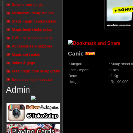
Sulap street magic
Mentalism / sulap mental
Stage magic / sulap klasik
Magic book / buku sulap
DVD sulap / video sulap
Accessories & supplies
Canic
Magic set / paket
Jokes & gags
Kategori
:
Sulap street 
Local/Import
:
Local
Free magic / trik sulap gratis
Berat
:
1 Kg
Exclusive item / special
Harga
:
Rp. 90.000,-
Admin