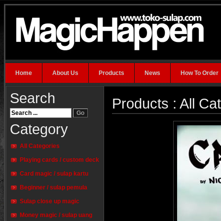
Home
About Us
Products
News
How To Order
Search
Products : All Ca
Category
All Categories
Playing cards / custom deck
Card magic / sulap kartu
Beginner / sulap pemula
Sulap close up magic
Money magic / sulap uang