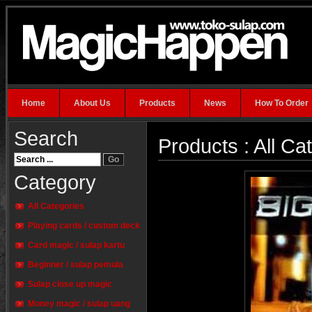
Home
About Us
Products
News
How To Order
Search
Products : All Ca
Category
All Categories
Playing cards / custom deck
Card magic / sulap kartu
Beginner / sulap pemula
Sulap close up magic
Money magic / sulap uang