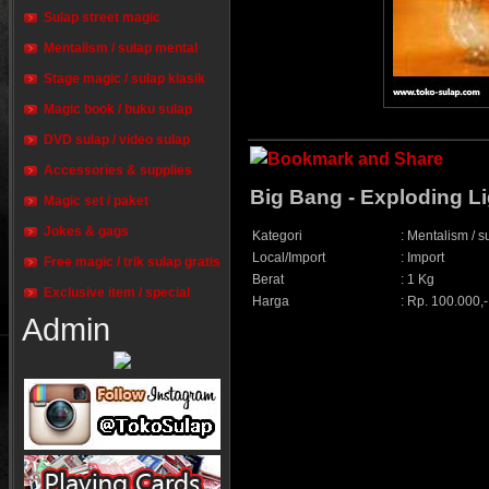
Sulap street magic
Mentalism / sulap mental
Stage magic / sulap klasik
Magic book / buku sulap
DVD sulap / video sulap
Accessories & supplies
Big Bang - Exploding L
Magic set / paket
Jokes & gags
Kategori
:
Mentalism / s
Local/Import
:
Import
Free magic / trik sulap gratis
Berat
:
1 Kg
Exclusive item / special
Harga
:
Rp. 100.000,-
Admin