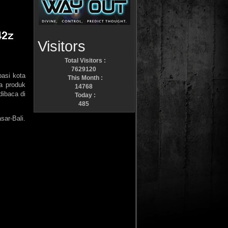
Visitors
Total Visitors :
7629120
asi kota
This Month :
a produk
14768
dibaca di
Today :
485
ar-Bali.