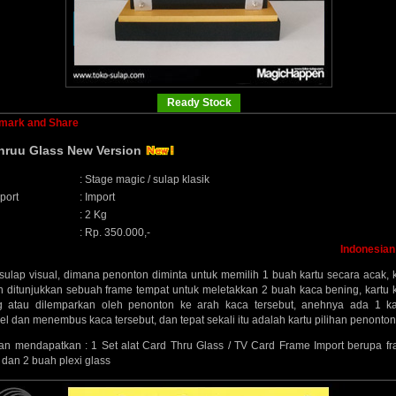
Ready Stock
hruu Glass New Version
:
Stage magic / sulap klasik
port
:
Import
:
2 Kg
:
Rp. 350.000,-
Indonesian
ulap visual, dimana penonton diminta untuk memilih 1 buah kartu secara acak,
 ditunjukkan sebuah frame tempat untuk meletakkan 2 buah kaca bening, kartu
ng atau dilemparkan oleh penonton ke arah kaca tersebut, anehnya ada 1 k
 dan menembus kaca tersebut, dan tepat sekali itu adalah kartu pilihan penonton 
n mendapatkan : 1 Set alat Card Thru Glass / TV Card Frame Import berupa f
f dan 2 buah plexi glass