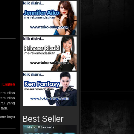
|
English
 kemudian
 kemudian
artu yang
tadi.
Best Seller
rame kayu