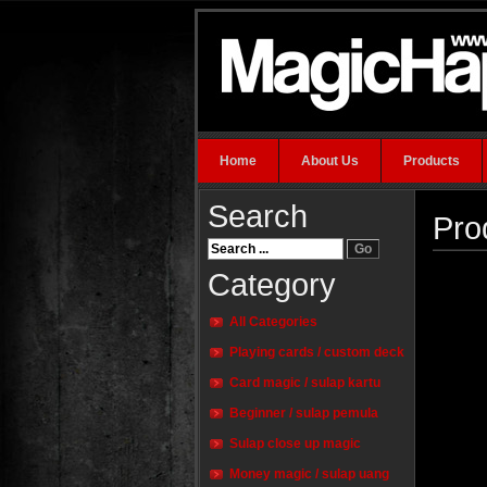
Home
About Us
Products
Search
Pro
Category
All Categories
Playing cards / custom deck
Card magic / sulap kartu
Beginner / sulap pemula
Sulap close up magic
Money magic / sulap uang