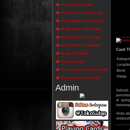
Sulap street magic
Mentalism / sulap mental
Stage magic / sulap klasik
Magic book / buku sulap
DVD sulap / video sulap
Accessories & supplies
Card T
Magic set / paket
Kategori
Jokes & gags
Local/Im
Free magic / trik sulap gratis
Berat
Harga
Exclusive item / special
Admin
Sebuah s
penonton
di spri
menempel
Anda aka
eksklusi