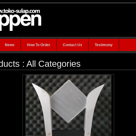
News
How To Order
Contact Us
Testimony
ducts : All Categories