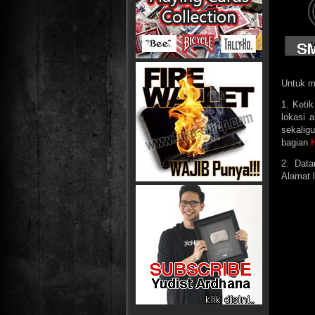
Untuk me
1. Keti
lokasi 
sekaligu
bagian
2. Data
Alamat l