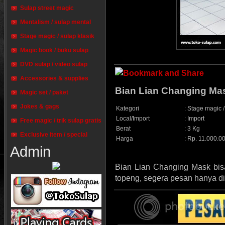
Sulap street magic
Mentalism / sulap mental
Stage magic / sulap klasik
Magic book / buku sulap
DVD sulap / video sulap
Accessories & supplies
Bian Lian Changing M
Magic set / paket
Jokes & gags
Kategori
:
Stage magic /
Local/Import
:
Import
Free magic / trik sulap gratis
Berat
:
3 Kg
Exclusive item / special
Harga
:
Rp. 11.000.00
Admin
Bian Lian Changing Mask bi
topeng, segera pesan hanya di