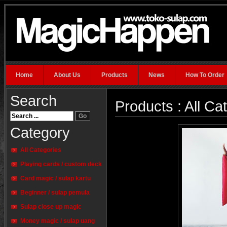
Home
About Us
Products
News
How To Order
Search
Products : All Ca
Category
All Categories
Playing cards / custom deck
Card magic / sulap kartu
Beginner / sulap pemula
Sulap close up magic
Money magic / sulap uang