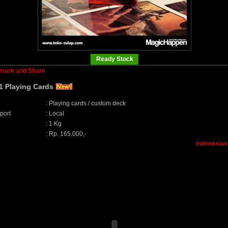
Ready Stock
 Playing Cards
:
Playing cards / custom deck
port
:
Local
:
1 Kg
:
Rp. 165.000,-
Indonesian