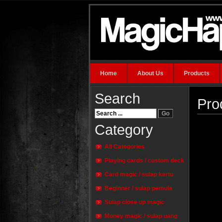
Home
About Us
Products
Search
Pro
Category
All Categories
Playing cards / custom deck
Card magic / sulap kartu
Beginner / sulap pemula
Sulap close up magic
Money magic / sulap uang