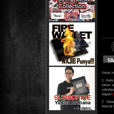
Untuk me
1. Keti
lokasi 
sekaligu
bagian
2. Data
Alamat l