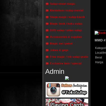
Sulap street magic
Mentalism / sulap mental
Stage magic / sulap klasik
Magic book / buku sulap
DVD sulap / video sulap
Accessories & supplies
MMD #1
Magic set / paket
Kategori
Jokes & gags
Local/Im
Free magic / trik sulap gratis
Berat
Harga
Exclusive item / special
Admin