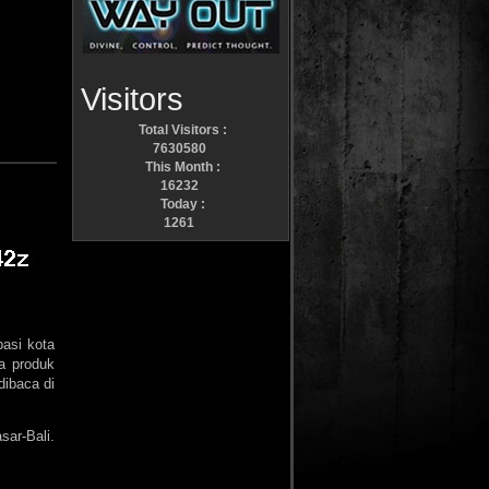
Visitors
Total Visitors :
7630580
This Month :
16232
Today :
1261
asi kota
a produk
dibaca di
ar-Bali.