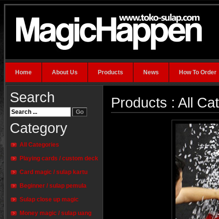
Home
About Us
Products
News
How To Order
Search
Products : All Ca
Category
All Categories
Playing cards / custom deck
Card magic / sulap kartu
Beginner / sulap pemula
Sulap close up magic
Money magic / sulap uang