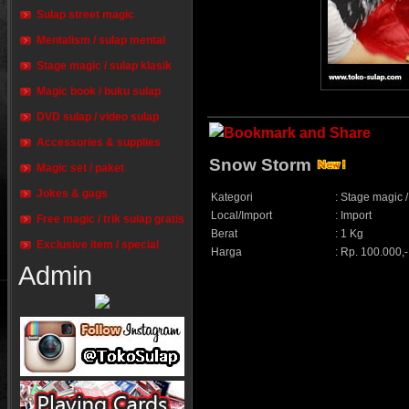
Sulap street magic
Mentalism / sulap mental
Stage magic / sulap klasik
Magic book / buku sulap
DVD sulap / video sulap
Accessories & supplies
Snow Storm
Magic set / paket
Jokes & gags
Kategori
:
Stage magic /
Local/Import
:
Import
Free magic / trik sulap gratis
Berat
:
1 Kg
Exclusive item / special
Harga
:
Rp. 100.000,-
Admin